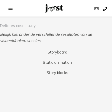
Ga
naar
de
inhoud
Deltares case study
Bekijk hieronder de verschillende resultaten van de
visueeldenken sessies.
Storyboard
Static animation
Story blocks